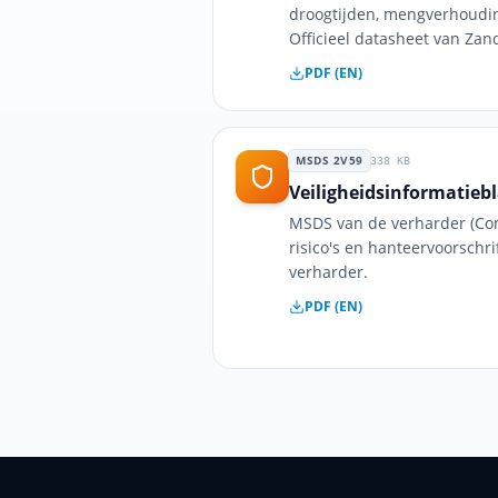
droogtijden, mengverhoudin
Officieel datasheet van Zan
PDF (EN)
MSDS 2V59
338
KB
Veiligheidsinformatieb
MSDS van de verharder (Com
risico's en hanteer­voorschr
verharder.
PDF (EN)