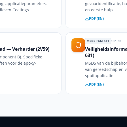
g, applicatieparameters.
gevaaridentificatie, h
dleven Coatings.
en eerste hulp.
PDF (EN)
MSDS FGM 631
422
KB
lad — Verharder (2V59)
Veiligheidsinform
631)
ponent B). Specifieke
iften voor de epoxy-
MSDS van de bijbehor
van gereedschap en v
spuitapplicatie.
PDF (EN)