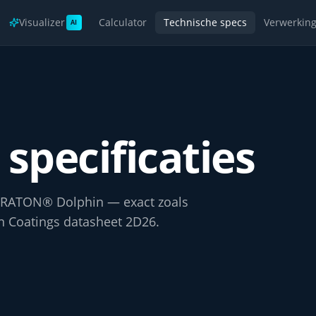
Visualizer
Calculator
Technische specs
Verwerkin
AI
specificaties
ACRATON® Dolphin — exact zoals
en Coatings datasheet 2D26.