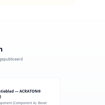
n
 gepubliceerd
matieblad — ACRATON®
)
ponent (Component A). Bevat