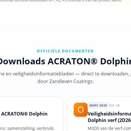
behorende documentatie­bladen (A1, A2, A5) voordat u met het product werkt.
OFFICIËLE DOCUMENTEN
Downloads ACRATON® Dolphi
che en veiligheids­informatie­bladen — direct te downloaden,
door Zandleven Coatings.
MSDS 2D26
358
KB
 — ACRATON® Dolphin
Veiligheidsinfor
Dolphin verf (2D26
ns: samenstelling, verbruik,
MSDS van de verf-com