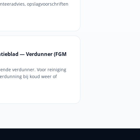
anteer­advies, opslag­voorschriften
atieblad — Verdunner (FGM
ende verdunner. Voor reiniging
erdunning bij koud weer of