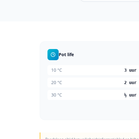
Pot life
10
°C
3 uur
20
°C
2 uur
30
°C
½ uur