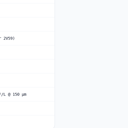
r 2V59)
²/L @ 150 µm