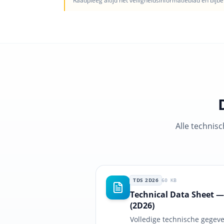
Raadpleeg altijd het veiligheids­informatieblad en bij
Alle technis
TDS 2D26
60
KB
Technical Data Sheet
(2D26)
Volledige technische gegeve