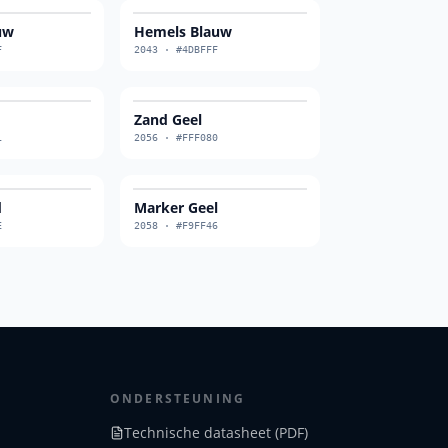
uw
Hemels Blauw
F
2043
·
#4DBFFF
Zand Geel
1
2056
·
#FFF080
d
Marker Geel
E
2058
·
#F9FF46
ONDERSTEUNING
Technische datasheet (PDF)