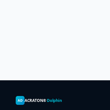
ACRATON®
Dolphin
AD