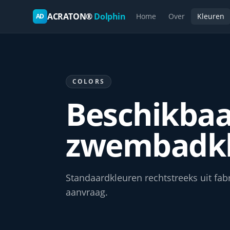
ACRATON®
Dolphin
Home
Over
Kleuren
AD
COLORS
Beschikbaa
zwembadkl
Standaard­kleuren rechtstreeks uit fa
aanvraag.