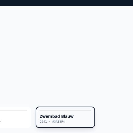
Zwembad Blauw
0
2041
·
#3AB3F4