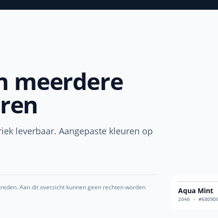
in meerdere
ren
briek leverbaar. Aangepaste kleuren op
ptreden. Aan dit overzicht kunnen geen rechten worden
Aqua Mint
2040
·
#60D9D