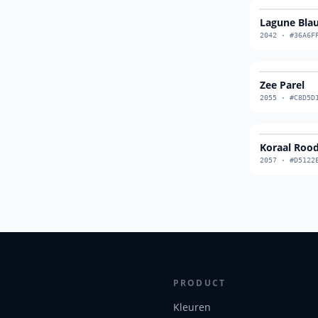
Lagune Bla
2042
·
#36A6F
Zee Parel
2055
·
#C8D5D
Koraal Roo
2057
·
#D5122
PRODUCT
Kleuren